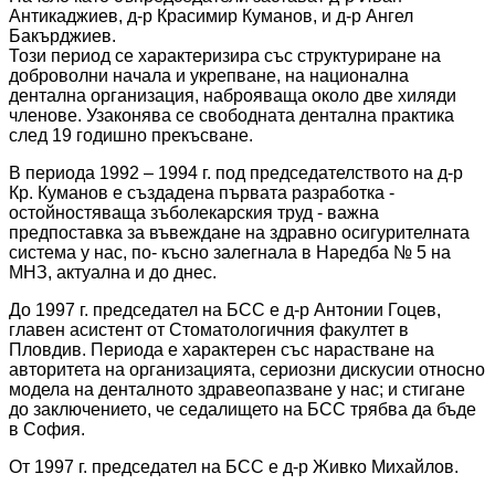
Антикаджиев, д-р Красимир Куманов, и д-р Ангел
Бакърджиев.
Този период се характеризира със структуриране на
доброволни начала и укрепване, на национална
дентална организация, наброяваща около две хиляди
членове. Узаконява се свободната дентална практика
след 19 годишно прекъсване.
В периода 1992 – 1994 г. под председателството на д-р
Кр. Куманов е създадена първата разработка -
остойностяваща зъболекарския труд - важна
предпоставка за въвеждане на здравно осигурителната
система у нас, по- късно залегнала в Наредба № 5 на
МНЗ, актуална и до днес.
До 1997 г. председател на БСС е д-р Антонии Гоцев,
главен асистент от Стоматологичния факултет в
Пловдив. Периода е характерен със нарастване на
авторитета на организацията, сериозни дискусии относно
модела на денталното здравеопазване у нас; и стигане
до заключението, че седалището на БСС трябва да бъде
в София.
От 1997 г. председател на БСС е д-р Живко Михайлов.