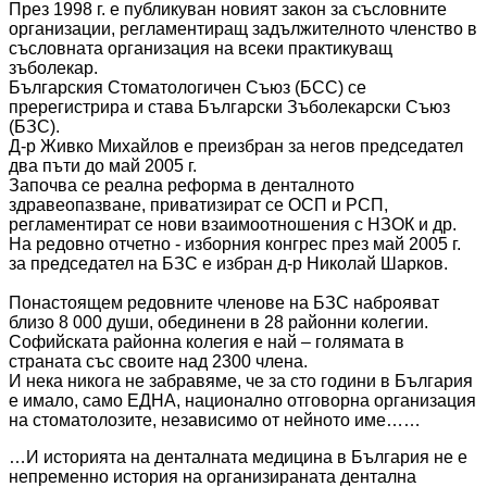
През 1998 г. е публикуван новият закон за съсловните
организации, регламентиращ задължителното членство в
съсловната организация на всеки практикуващ
зъболекар.
Българския Стоматологичен Съюз (БСС) се
пререгистрира и става Български Зъболекарски Съюз
(БЗС).
Д-р Живко Михайлов е преизбран за негов председател
два пъти до май 2005 г.
Започва се реална реформа в денталното
здравеопазване, приватизират се ОСП и РСП,
регламентират се нови взаимоотношения с НЗОК и др.
На редовно отчетно - изборния конгрес през май 2005 г.
за председател на БЗС е избран д-р Николай Шарков.
Понастоящем редовните членове на БЗС наброяват
близо 8 000 души, обединени в 28 районни колегии.
Софийската районна колегия е най – голямата в
страната със своите над 2300 члена.
И нека никога не забравяме, че за сто години в България
е имало, само ЕДНА, национално отговорна организация
на стоматолозите, независимо от нейното име……
…И историята на денталната медицина в България не е
непременно история на организираната дентална