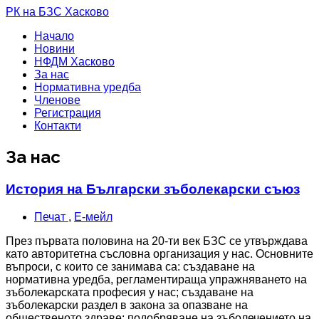
РК на БЗС Хасково
Начало
Новини
НФДМ Хасково
За нас
Нормативна уредба
Членове
Регистрация
Контакти
За нас
История на Български зъболекарски съюз
Печат
,
Е-мейл
През първата половина на 20-ти век БЗС се утвърждава
като авторитетна съсловна организация у нас. Основните
въпроси, с които се занимава са: създаване на
нормативна уредба, регламентираща упражняването на
зъболекарската професия у нас; създаване на
зъболекарски раздел в закона за опазване на
общественото здраве; подобряване на зъболечението на