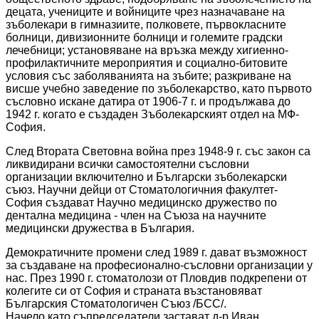
децата, учениците и войниците чрез назначаване на
зъболекари в гимназиите, полковете, първокласните
болници, дивизионните болници и големите градски
лечебници; установяване на връзка между хигиенно-
профилактичните мероприятия и социално-битовите
условия със заболяванията на зъбите; разкриване на
висше учебно заведение по зъболекарство, като първото
съсловно искане датира от 1906-7 г. и продължава до
1942 г. когато е създаден Зъболекарският отдел на МФ-
София.
След Вторaтa Световна война през 1948-9 г. със закон са
ликвидирани всички самостоятелни съсловни
организации включително и Български зъболекарски
съюз. Научни дейци от Стоматологичния факултет-
София създават Научно медицинско дружество по
дентална медицина - член на Съюза на научните
медицински дружества в България.
Демократичните промени след 1989 г. дават възможност
за създаване на професионално-съсловни организации у
нас. През 1990 г. стоматолози от Пловдив подкрепени от
колегите си от София и страната възстановяват
Българския Стоматологичен Съюз /БСС/.
Начело като съпредседатели застават д-р Иван