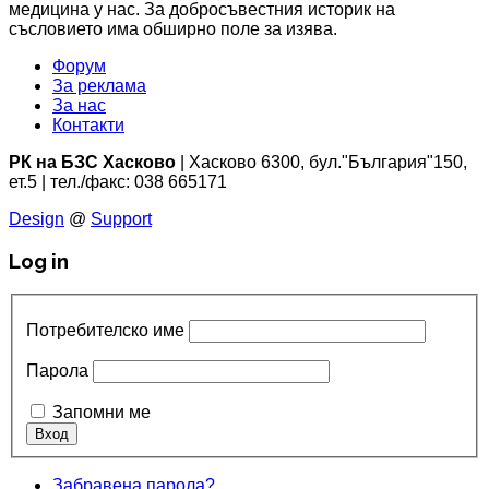
медицина у нас. За добросъвестния историк на
съсловието има обширно поле за изява.
Форум
За реклама
За нас
Контакти
РК на БЗС Хасково
| Хасково 6300, бул."България"150,
ет.5 | тел./факс: 038 665171
Design
@
Support
Log in
Потребителско име
Парола
Запомни ме
Забравена парола?